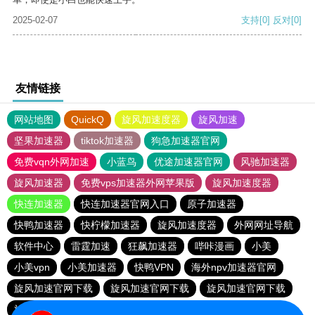
2025-02-07
支持
[0]
反对
[0]
友情链接
网站地图
QuickQ
旋风加速度器
旋风加速
坚果加速器
tiktok加速器
狗急加速器官网
免费vqn外网加速
小蓝鸟
优途加速器官网
风驰加速器
旋风加速器
免费vps加速器外网苹果版
旋风加速度器
快连加速器
快连加速器官网入口
原子加速器
快鸭加速器
快柠檬加速器
旋风加速度器
外网网址导航
软件中心
雷霆加速
狂飙加速器
哔咔漫画
小美
小美vpn
小美加速器
快鸭VPN
海外npv加速器官网
旋风加速官网下载
旋风加速官网下载
旋风加速官网下载
旋风加速官网下载