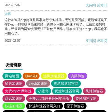
2025-02-07
支持
[0]
反对
[0]
游客
这款加速器app简直是居家旅行必备神器，无论是看视频、玩游戏还是工
作办公，都能畅享高速网络，再也不用担心网速卡顿了。以前出差的时
候，经常因为网速慢而无法正常使用网络，现在有了这个app，我再也不
用担心了。
2025-02-07
支持
[0]
反对
[0]
友情链接
网站地图
QuickQ
旋风加速度器
旋风加速
坚果加速器
tiktok加速器
狗急加速器官网
免费vqn外网加速
小蓝鸟
优途加速器官网
风驰加速器
旋风加速器
免费vps加速器外网苹果版
旋风加速度器
快连加速器
快连加速器官网入口
原子加速器