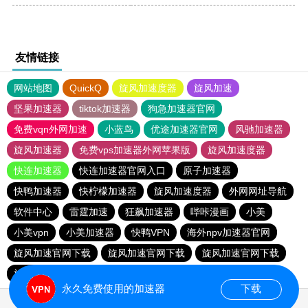
友情链接
网站地图
QuickQ
旋风加速度器
旋风加速
坚果加速器
tiktok加速器
狗急加速器官网
免费vqn外网加速
小蓝鸟
优途加速器官网
风驰加速器
旋风加速器
免费vps加速器外网苹果版
旋风加速度器
快连加速器
快连加速器官网入口
原子加速器
快鸭加速器
快柠檬加速器
旋风加速度器
外网网址导航
软件中心
雷霆加速
狂飙加速器
哔咔漫画
小美
小美vpn
小美加速器
快鸭VPN
海外npv加速器官网
旋风加速官网下载
旋风加速官网下载
旋风加速官网下载
旋风加速官网下载
永久免费使用的加速器
下载