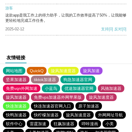
游客
这款app是我工作上的得力助手，让我的工作效率提高了50%，让我能够
更轻松地完成工作任务。
2025-02-12
支持
[0]
反对
[0]
友情链接
网站地图
QuickQ
旋风加速度器
旋风加速
坚果加速器
tiktok加速器
狗急加速器官网
免费vqn外网加速
小蓝鸟
优途加速器官网
风驰加速器
旋风加速器
免费vps加速器外网苹果版
旋风加速度器
快连加速器
快连加速器官网入口
原子加速器
快鸭加速器
快柠檬加速器
旋风加速度器
外网网址导航
软件中心
雷霆加速
狂飙加速器
哔咔漫画
小美