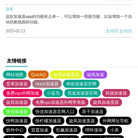
游客
这款加速器app的功能有点单一，可以增加一些新功能，比如增加一个自
动切换线路的功能。
2025-02-13
支持
[0]
反对
[0]
友情链接
网站地图
QuickQ
旋风加速度器
旋风加速
坚果加速器
tiktok加速器
狗急加速器官网
免费vqn外网加速
小蓝鸟
优途加速器官网
风驰加速器
旋风加速器
免费vps加速器外网苹果版
旋风加速度器
快连加速器
快连加速器官网入口
原子加速器
快鸭加速器
快柠檬加速器
旋风加速度器
外网网址导航
软件中心
雷霆加速
狂飙加速器
哔咔漫画
小美