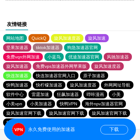
友情链接
网站地图
QuickQ
旋风加速度器
旋风加速
坚果加速器
tiktok加速器
狗急加速器官网
免费vqn外网加速
小蓝鸟
优途加速器官网
风驰加速器
旋风加速器
免费vps加速器外网苹果版
旋风加速度器
快连加速器
快连加速器官网入口
原子加速器
快鸭加速器
快柠檬加速器
旋风加速度器
外网网址导航
软件中心
雷霆加速
狂飙加速器
哔咔漫画
小美
小美vpn
小美加速器
快鸭VPN
海外npv加速器官网
旋风加速官网下载
旋风加速官网下载
旋风加速官网下载
旋风加速官网下载
永久免费使用的加速器
下载