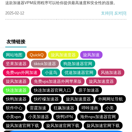
这款加速器VPM应用程序可以给你提供最高速度和安全性的连接。
2025-02-12
支持
[0]
反对
[0]
友情链接
网站地图
QuickQ
旋风加速度器
旋风加速
坚果加速器
tiktok加速器
狗急加速器官网
免费vqn外网加速
小蓝鸟
优途加速器官网
风驰加速器
旋风加速器
免费vps加速器外网苹果版
旋风加速度器
快连加速器
快连加速器官网入口
原子加速器
快鸭加速器
快柠檬加速器
旋风加速度器
外网网址导航
软件中心
雷霆加速
狂飙加速器
哔咔漫画
小美
小美vpn
小美加速器
快鸭VPN
海外npv加速器官网
旋风加速官网下载
旋风加速官网下载
旋风加速官网下载