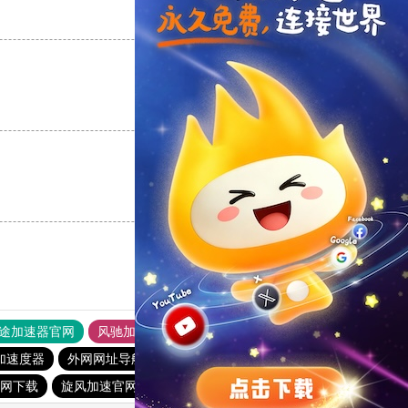
支持
[0]
反对
[0]
支持
[0]
反对
[0]
支持
[0]
反对
[0]
途加速器官网
风驰加速器
旋风加速器
加速度器
外网网址导航
软件中心
雷霆加速
狂飙加速器
网下载
旋风加速官网下载