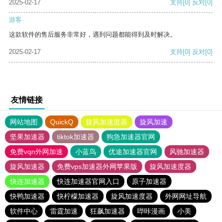
2025-02-17
支持
[0]
反对
[0]
游客
这款软件的售后服务非常好，遇到问题都能得到及时解决。
2025-02-17
支持
[0]
反对
[0]
友情链接
网站地图
QuickQ
旋风加速度器
旋风加速
坚果加速器
tiktok加速器
狗急加速器官网
免费vqn外网加速
小蓝鸟
优途加速器官网
风驰加速器
旋风加速器
免费vps加速器外网苹果版
旋风加速度器
快连加速器
快连加速器官网入口
原子加速器
快鸭加速器
快柠檬加速器
旋风加速度器
外网网址导航
软件中心
雷霆加速
狂飙加速器
哔咔漫画
小美