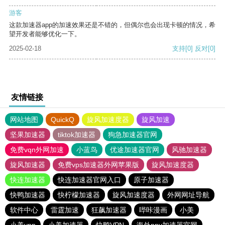
游客
这款加速器app的加速效果还是不错的，但偶尔也会出现卡顿的情况，希
望开发者能够优化一下。
2025-02-18
支持
[0]
反对
[0]
友情链接
网站地图
QuickQ
旋风加速度器
旋风加速
坚果加速器
tiktok加速器
狗急加速器官网
免费vqn外网加速
小蓝鸟
优途加速器官网
风驰加速器
旋风加速器
免费vps加速器外网苹果版
旋风加速度器
快连加速器
快连加速器官网入口
原子加速器
快鸭加速器
快柠檬加速器
旋风加速度器
外网网址导航
软件中心
雷霆加速
狂飙加速器
哔咔漫画
小美