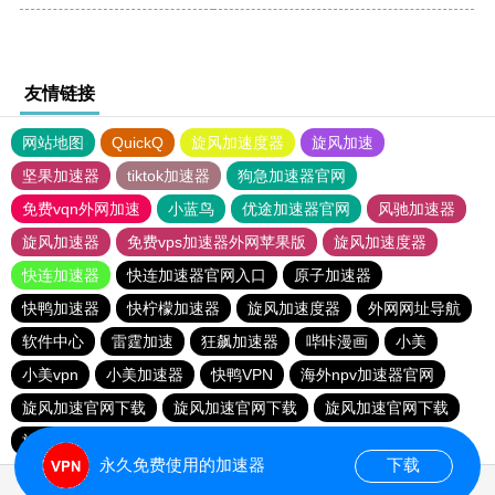
友情链接
网站地图
QuickQ
旋风加速度器
旋风加速
坚果加速器
tiktok加速器
狗急加速器官网
免费vqn外网加速
小蓝鸟
优途加速器官网
风驰加速器
旋风加速器
免费vps加速器外网苹果版
旋风加速度器
快连加速器
快连加速器官网入口
原子加速器
快鸭加速器
快柠檬加速器
旋风加速度器
外网网址导航
软件中心
雷霆加速
狂飙加速器
哔咔漫画
小美
小美vpn
小美加速器
快鸭VPN
海外npv加速器官网
旋风加速官网下载
旋风加速官网下载
旋风加速官网下载
旋风加速官网下载
永久免费使用的加速器
下载