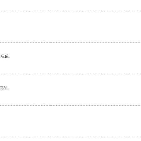
有玩腻。
的商品。