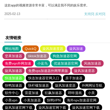
这款app的视频资源非常丰富，可以满足我不同的娱乐需求。
2025-02-13
支持
[0]
反对
[0]
友情链接
网站地图
QuickQ
旋风加速度器
旋风加速
坚果加速器
tiktok加速器
狗急加速器官网
免费vqn外网加速
小蓝鸟
优途加速器官网
风驰加速器
旋风加速器
免费vps加速器外网苹果版
旋风加速度器
快连加速器
快连加速器官网入口
原子加速器
快鸭加速器
快柠檬加速器
旋风加速度器
外网网址导航
软件中心
雷霆加速
狂飙加速器
哔咔漫画
小美
小美vpn
小美加速器
快鸭VPN
海外npv加速器官网
旋风加速官网下载
旋风加速官网下载
旋风加速官网下载