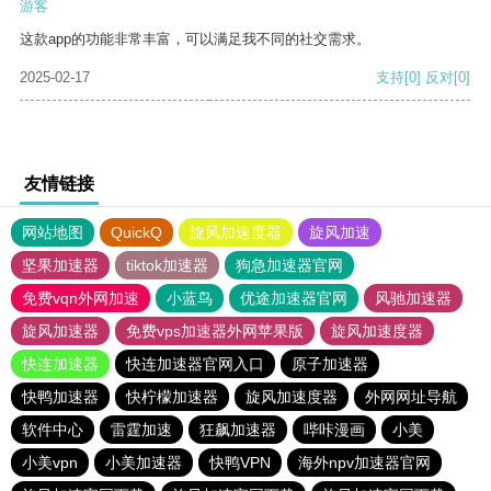
游客
这款app的功能非常丰富，可以满足我不同的社交需求。
2025-02-17
支持
[0]
反对
[0]
友情链接
网站地图
QuickQ
旋风加速度器
旋风加速
坚果加速器
tiktok加速器
狗急加速器官网
免费vqn外网加速
小蓝鸟
优途加速器官网
风驰加速器
旋风加速器
免费vps加速器外网苹果版
旋风加速度器
快连加速器
快连加速器官网入口
原子加速器
快鸭加速器
快柠檬加速器
旋风加速度器
外网网址导航
软件中心
雷霆加速
狂飙加速器
哔咔漫画
小美
小美vpn
小美加速器
快鸭VPN
海外npv加速器官网