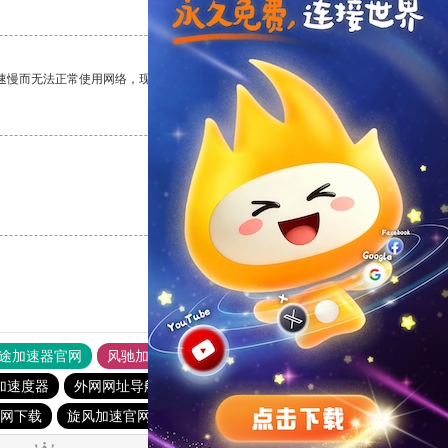
支持
[0]
反对
[0]
速慢而无法正常使用网络，现在有了这个app，我再也不用担心了。
支持
[0]
反对
[0]
支持
[0]
反对
[0]
途加速器官网
风驰加速器
旋风加速器
加速度器
外网网址导航
软件中心
雷霆加速
狂飙加速器
网下载
旋风加速官网下载